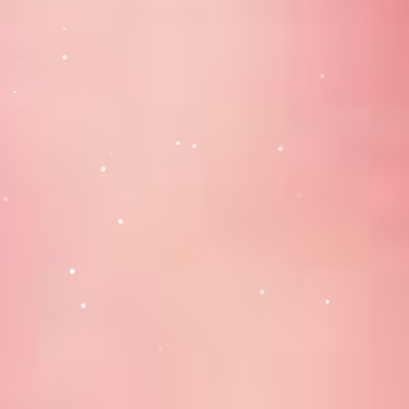
Strada Baraganului, Nr. 34, Calarasi, Romania
gradinita_rostogol@gradinitarostogol.ro
All Rights Reserved © Gradinita 2023