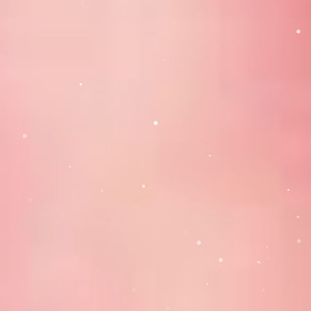
Strada Baraganului, Nr. 34, Calarasi, Romania
gradinita_rostogol@gradinitarostogol.ro
All Rights Reserved © Gradinita 2023