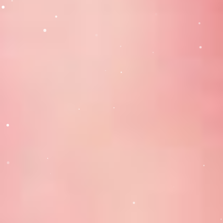
Strada Baraganului, Nr. 34, Calarasi, Romania
gradinita_rostogol@gradinitarostogol.ro
All Rights Reserved © Gradinita 2023