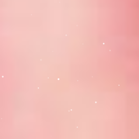
Strada Baraganului, Nr. 34, Calarasi, Romania
gradinita_rostogol@gradinitarostogol.ro
All Rights Reserved © Gradinita 2023