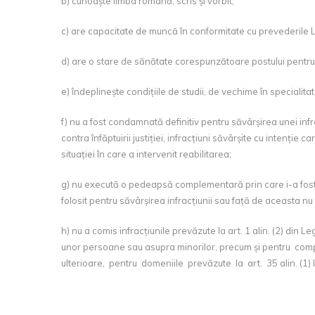
b) cunoaște limba română, scris și vorbit;
c) are capacitate de muncă în conformitate cu prevederile Le
d) are o stare de sănătate corespunzătoare postului pentru 
e) îndeplinește condițiile de studii, de vechime în specialitat
f) nu a fost condamnată definitiv pentru săvârșirea unei infrac
contra înfăptuirii justiției, infracțiuni săvârșite cu intenț
situației în care a intervenit reabilitarea;
g) nu execută o pedeapsă complementară prin care i-a fost i
folosit pentru săvârșirea infracțiunii sau față de aceasta nu 
h) nu a comis infracțiunile prevăzute la art. 1 alin. (2) di
unor persoane sau asupra minorilor, precum și pentru comp
ulterioare, pentru domeniile prevăzute la art. 35 alin. (1) lit