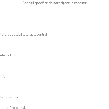
Condiţii specifice de participare la concurs:
itate, adaptabilitate, autocontrol;
ele de lucru;
S.I;
fișa postului
lor din fișa postului.