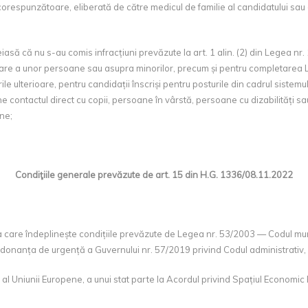
espunzătoare, eliberată de către medicul de familie al candidatului sau de c
iasă că nu s-au comis infracțiuni prevăzute la art. 1 alin. (2) din Legea nr
tare a unor persoane sau asupra minorilor, precum și pentru completarea L
le ulterioare, pentru candidații înscriși pentru posturile din cadrul sistem
une contactul direct cu copii, persoane în vârstă, persoane cu dizabilități 
ne;
Condiţiile generale prevăzute de art. 15 din H.G. 1336/08.11.2022
e îndeplinește condițiile prevăzute de Legea nr. 53/2003 — Codul muncii, 
 Ordonanța de urgență a Guvernului nr. 57/2019 privind Codul administrativ, c
al Uniunii Europene, a unui stat parte la Acordul privind Spațiul Economi