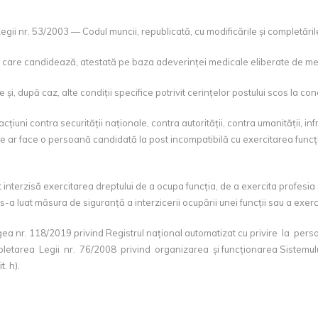
gii nr. 53/2003 — Codul muncii, republicată, cu modificările și completările
care candidează, atestată pe baza adeverinței medicale eliberate de medicu
e și, după caz, alte condiții specifice potrivit cerințelor postului scos la con
țiuni contra securității naționale, contra autorității, contra umanității, infr
ie care ar face o persoană candidată la post incompatibilă cu exercitarea fu
nterzisă exercitarea dreptului de a ocupa funcția, de a exercita profesia 
s-a luat măsura de siguranță a interzicerii ocupării unei funcții sau a exercit
n Legea nr. 118/2019 privind Registrul național automatizat cu privire la 
letarea Legii nr. 76/2008 privind organizarea și funcționarea Sistemului
. h).