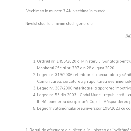
Vechimea in munca: 3 ANI vechime în muncă.
Nivelul studiilor: minim studii generale.
BI
Ordinul nr. 1456/2020 al Ministerului Sănătății pentru 
Monitorul Oficial nr. 787 din 28 august 2020.
Legea nr. 319/2006 referitoare la securitatea și sănăt
Comunicarea, cercetarea și raportarea evenimentel
Legea nr. 307/2006 referitoare la apărarea împotriva i
Legea nr. 53 din 2003 - Codul Muncii, republicată – cu 
II- Răspunderea disciplinară. Cap III - Răspunderea 
Legea învățământului preuniversitar 198/2023 cu compl
1. Reguli de efectuare a curățeniei în unitatea de învățămân