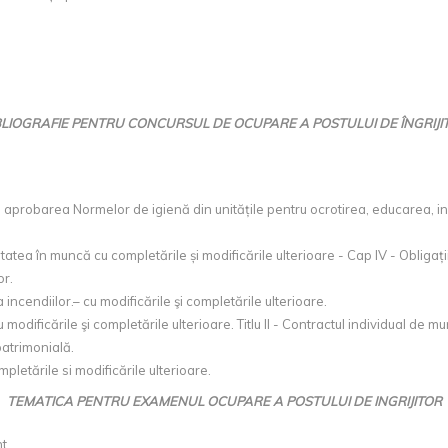
BLIOGRAFIE PENTRU CONCURSUL DE OCUPARE A POSTULUI DE ÎNGRIJI
aprobarea Normelor de igienă din unitățile pentru ocrotirea, educarea, instr
atea în muncă cu completările și modificările ulterioare - Cap IV - Obligaț
or.
ncendiilor.– cu modificările şi completările ulterioare.
modificările şi completările ulterioare. Titlu II - Contractul individual de m
patrimonială.
etările si modificările ulterioare.
TEMATICA PENTRU EXAMENUL OCUPARE A POSTULUI DE INGRIJITOR
t.