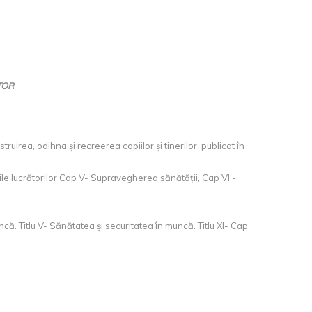
TOR
uirea, odihna și recreerea copiilor și tinerilor, publicat în
iile lucrătorilor Cap V- Supravegherea sănătății, Cap VI -
uncă. Titlu V- Sănătatea și securitatea în muncă. Titlu XI- Cap