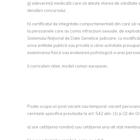
g) adeverință medicală care să ateste starea de sănătate cor
derulării concursului;
h) certificatul de integritate comportamentală din care să re
la persoanele care au comis infracțiuni sexuale, de exploa
Sistemului Național de Date Genetice Judiciare, cu modificări
orice entitate publică sau privată a cărei activitate presup
examinarea fizică sau evaluarea psihologică a unei persoa
i) curriculum vitae, model comun european.
Poate ocupa un post vacant sau temporar vacant persoana car
cerințele specifice prevăzute la art. 542 alin. (1) și (2) din
a) are cetățenia română sau cetățenia unui alt stat membru 