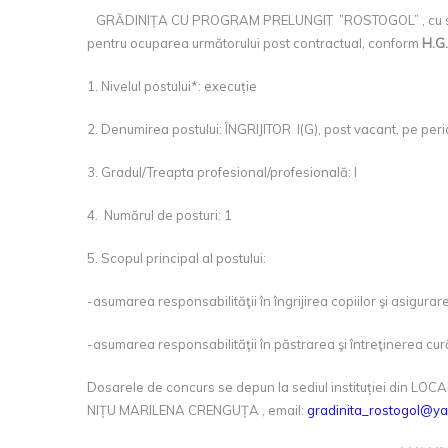
GRĂDINIȚA CU PROGRAM PRELUNGIT ”ROSTOGOL” , cu sedi
pentru ocuparea următorului post contractual, conform
H.G.
1. Nivelul postului*: execuție
2. Denumirea postului: ÎNGRIJITOR I(G), post vacant, pe 
3. Gradul/Treapta profesional/profesională: I
4. Numărul de posturi: 1
5. Scopul principal al postului:
-asumarea responsabilităţii în îngrijirea copiilor şi asigurar
-asumarea responsabilităţii în păstrarea şi întreţinerea cură
Dosarele de concurs se depun la sediul instituției din
NIȚU MARILENA CRENGUȚA , email:
gradinita_rostogol@y